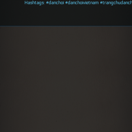
Hashtags: #danchoi #danchoivietnam #trangchudanc