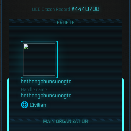
#4440798
UEE Citizen Record
PROFILE
hethongphunsuongtc
Handle name
hethongphunsuongtc
Civilian
MAIN ORGANIZATION