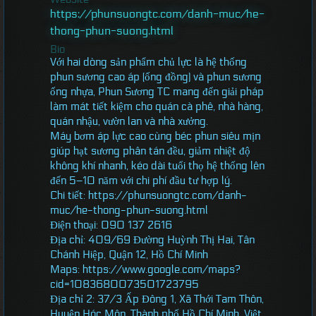
https://phunsuongtc.com/danh-muc/he-
thong-phun-suong.html
Bio
Với hai dòng sản phẩm chủ lực là hệ thống
phun sương cao áp (ống đồng) và phun sương
ống nhựa, Phun Sương TC mang đến giải pháp
làm mát tiết kiệm cho quán cà phê, nhà hàng,
quán nhậu, vườn lan và nhà xưởng.
Máy bơm áp lực cao cùng béc phun siêu mịn
giúp hạt sương phân tán đều, giảm nhiệt độ
không khí nhanh, kéo dài tuổi thọ hệ thống lên
đến 5–10 năm với chi phí đầu tư hợp lý.
Chi tiết: https://phunsuongtc.com/danh-
muc/he-thong-phun-suong.html
Điện thoại: 090 137 2616
Địa chỉ: 409/69 Đường Huỳnh Thị Hai, Tân
Chánh Hiệp, Quận 12, Hồ Chí Minh
Maps: https://www.google.com/maps?
cid=1083680073501723795
Địa chỉ 2: 37/3 Ấp Đông 1, Xã Thới Tam Thôn,
Huyện Hóc Môn, Thành phố Hồ Chí Minh, Việt