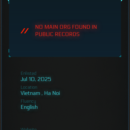
NO MAIN ORG FOUND IN
PUBLIC RECORDS
Enlisted
Jul 10, 2025
Location
Vietnam , Ha Noi
Fluency
English
Website